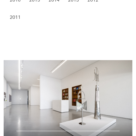
2011
home/simoesdeassis/htdocs/web/exposicoes/index.php
on line
584