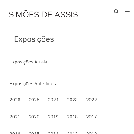
Exposições
Exposições Atuais
Exposições Anteriores
2026
2025
2024
2023
2022
home/simoesdeassis/htdocs/web/exposicoes/index.php
on line
584
2021
2020
2019
2018
2017
2016
2015
2014
2013
2012