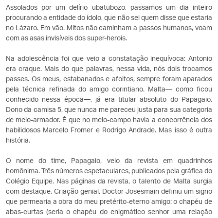
Assolados por um delírio ubatubozo, passamos um dia inteiro
procurando a entidade do ídolo, que não sei quem disse que estaria
no Lázaro. Em vão. Mitos não caminham a passos humanos, voam
com as asas invisíveis dos super-herois.
Na adolescência foi que veio a constatação inequívoca: Antonio
era craque. Mais do que palavras, nessa vida, nós dois trocamos
passes. Os meus, estabanados e afoitos, sempre foram aparados
pela técnica refinada do amigo corintiano. Malta— como ficou
conhecido nessa época—, já era titular absoluto do Papagaio.
Dono da camisa 5, que nunca me pareceu justa para sua categoria
de meio-armador. É que no meio-campo havia a concorrência dos
habilidosos Marcelo Fromer e Rodrigo Andrade. Mas isso é outra
história.
O nome do time, Papagaio, veio da revista em quadrinhos
homônima. Três números espetaculares, publicados pela gráfica do
Colégio Equipe. Nas páginas da revista, o talento de Malta surgia
com destaque. Criação genial, Doctor Josesmain definiu um signo
que permearia a obra do meu pretérito-eterno amigo: o chapéu de
abas-curtas (seria o chapéu do enigmático senhor uma relação