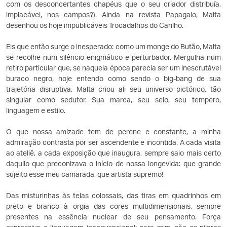
com os desconcertantes chapéus que o seu criador distribuía,
implacável, nos campos?). Ainda na revista Papagaio, Malta
desenhou os hoje impublicáveis Trocadalhos do Carilho.
Eis que então surge o inesperado: como um monge do Butão, Malta
se recolhe num silêncio enigmático e perturbador. Mergulha num
retiro particular que, se naquela época parecia ser um inescrutável
buraco negro, hoje entendo como sendo o big-bang de sua
trajetória disruptiva. Malta criou ali seu universo pictórico, tão
singular como sedutor. Sua marca, seu selo, seu tempero,
linguagem e estilo.
O que nossa amizade tem de perene e constante, a minha
admiração contrasta por ser ascendente e incontida. A cada visita
ao ateliê, a cada exposição que inaugura, sempre saio mais certo
daquilo que preconizava o início de nossa longevida: que grande
sujeito esse meu camarada, que artista supremo!
Das misturinhas às telas colossais, das tiras em quadrinhos em
preto e branco à orgia das cores multidimensionais, sempre
presentes na essência nuclear de seu pensamento. Força