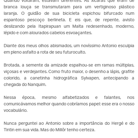
Quando voltaram, estavam diferentes. As xícaras que eram de
branca louça se transmutaram para um vertiginoso plástico
laranja. O guidão de sua bicicleta espichou bifurcado num
espantoso pescoço berlineta. E eis que, de repente, avisto
deslizando pela Itapirapuan um Malta redesenhado, moderno,
lépido e com alourados cabelos esvoaçantes.
Diante dos meus olhos abismados, um novíssimo Antonio esculpia
em pleno asfalto a rota de seu futuroculto.
Brotada, a semente da amizade espalhou-se em ramas múltiplas,
viçosas e verdejantes. Como fruto maior, o desenho a lápis, grafite
colorido, a canetinha hidrográfica Sylvapen, antecipando a
chegada do Nanquim.
Nessa época, mesmo alfabetizados e falantes, nos
comunicávamos melhor quando cobríamos papel: esse era o nosso
vocabulário.
Nunca perguntei ao Antonio sobre a importância do Hergé e do
Tintin em sua vida. Mas do Millôr tenho certeza.