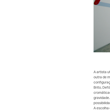
A artista 
outra de m
configuraç
Brito, Def
cromáticas
gravidade.
possibilida
A escolha 