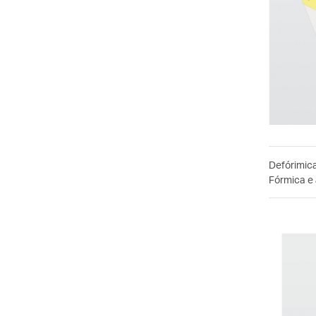
Defórimic
Fórmica e 