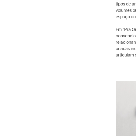
tipos de a
volumes ou
espaço do
Em “Pra Qu
convencion
relacionam
criadas i
articulam 