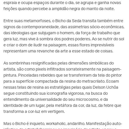
espraia e ocupa espaços durante o dia, se agrupa e ganha novas
feições quando percebe a amplidão negra do manto da noite.
Entre suas metamorfoses, o Bicho da Seda transita também entre
signos da contemporaneidade, das assimetrias sócio-econômicas,
das ideologias que subjugam o homem, da força de trabalho que
gera luz, mas vive à sombra dos podres poderes. Ao se nutrir do sol
e criar o dom de iludir na paisagem, essas flores imprevisíveis
representam uma revanche da arte a esse estado de coisas.
As sombrinhas resignificadas pelas dimensões simbólicas do
artista, são como pixels infiltrados sorrateiramente na paisagem-
pintura. Pinceladas rebeldes que se transferiram da tela do pintor
para a superfície compactada da resina do metracrilato. Ecoam
nessas telas de resina as estratégias pelas quais Delson Uchôa
segue constituindo sua iconografia vigorosa, na busca do
entendimento da universalidade do seu microcosmo, e da
identidade de um lugar, pela metáfora da cor, da luz, da febre que
transforma a cor-luz em vertigem.
Mas o Bicho é inquieto, workaholic, andarilho. Manifestação auto-