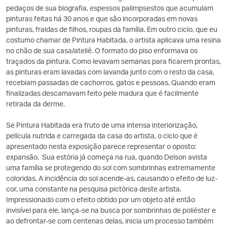
pedaços de sua biografia, espessos palimpsestos que acumulam
pinturas feitas há 30 anos e que são incorporadas em novas
pinturas, fraldas de filhos, roupas da família. Em outro ciclo, que eu
costumo chamar de Pintura Habitada, o artista aplicava uma resina
no chão de sua casa/ateliê. O formato do piso enformava os
traçados da pintura. Como levavam semanas para ficarem prontas,
as pinturas eram lavadas com lavanda junto com o resto da casa,
recebiam passadas de cachorros, gatos e pessoas. Quando eram
finalizadas descamavam feito pele madura que é facilmente
retirada da derme.
Se Pintura Habitada era fruto de uma intensa interiorização,
película nutrida e carregada da casa do artista, o ciclo que é
apresentado nesta exposição parece representar o oposto:
expansão. Sua estória já começa na rua, quando Delson avista
uma família se protegendo do sol com sombrinhas extremamente
coloridas. A incidência do sol acende-as, causando o efeito de luz-
cor, uma constante na pesquisa pictórica deste artista.
Impressionado com o efeito obtido por um objeto até então
invisível para ele, lança-se na busca por sombrinhas de poliéster e
ao defrontar-se com centenas delas, inicia um processo também