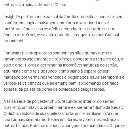
entropias tropicais. Made in China.
Insight! A performance casual da família nordestina consiste, sem
sabê-lo, em tingir a paisagem com formas arredondadas e
metáforas florais, sob os efeitos enebriantes da luz do sol em
ângulo reto. O sol, esse astro, agente e reagente da cor. Canibal
cromático!
Fantasias heliotrópicas: as sombrinhas são antenas que em
movimentos ascendentes e retilíneos, conectam a terra e o céu, o
solo e o sol. Flores a germinar na indomável natureza do sertão,
aqui vista como tela de fundo, como plano à espera de ser
matizado por vermelhos venosos e oxigenados, azuis atemporais e
verdes-seiva cítricos que se emancipam, ao comando dos raios
solares, da paleta de cores de obviedades desgastadas.
A falsa seda de polyester chulo, fecunda no interior do sertão
brasileiro, um atávico, proeminente e exuberante “Bicho da Seda”.
O Bicho, vaidoso de suas belezas furta-cor, é um ilusionista que
cria formas, se metamorfoseia em flores, árvores, rios, estradas,
outros bichos. Roteiros oníricos, aparições fantasmáticas. O que se