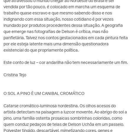
que atravessou o mundo chegar ao Nordeste do Brasil e ser
vendida por tão pouco, é colocado em marcha um esquema de
trabalho quase escravo e que mesmo sabendo disso e nos
indignando com essa situação, nosso cotidiano é por vezes
inundado por produtos procedentes dessa situação. A geografia
que emerge nas fotografias de Delson é crítica, mas não
panfletária. Talvez nos contos gestacionados em cada pintura feita
por ele esteja latente mais uma dimensão questionadora
existencial do que propriamente política.
Este conto de luz – cor andarilha não tem necessariamente um fim.
Cristina Tejo
O SOL A PINO É UM CANIBAL CROMÁTICO
Catarse cromático-luminosa nordestina. Os olhos acesos do
artista detectam na paisagem a luzcor movente. Ao abrigo do sol a
pino, uma família ostenta prosaicas sombrinhas coloridas, como
quem conduz pedaços de telas de Delson Uchôa em um passeio.
Polyester tingido, descartável, mimetizando cores, genes e