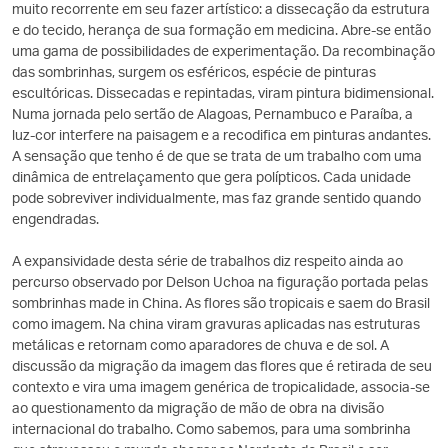
muito recorrente em seu fazer artístico: a dissecação da estrutura
e do tecido, herança de sua formação em medicina. Abre-se então
uma gama de possibilidades de experimentação. Da recombinação
das sombrinhas, surgem os esféricos, espécie de pinturas
escultóricas. Dissecadas e repintadas, viram pintura bidimensional.
Numa jornada pelo sertão de Alagoas, Pernambuco e Paraíba, a
luz-cor interfere na paisagem e a recodifica em pinturas andantes.
A sensação que tenho é de que se trata de um trabalho com uma
dinâmica de entrelaçamento que gera polípticos. Cada unidade
pode sobreviver individualmente, mas faz grande sentido quando
engendradas.
A expansividade desta série de trabalhos diz respeito ainda ao
percurso observado por Delson Uchoa na figuração portada pelas
sombrinhas made in China. As flores são tropicais e saem do Brasil
como imagem. Na china viram gravuras aplicadas nas estruturas
metálicas e retornam como aparadores de chuva e de sol. A
discussão da migração da imagem das flores que é retirada de seu
contexto e vira uma imagem genérica de tropicalidade, associa-se
ao questionamento da migração de mão de obra na divisão
internacional do trabalho. Como sabemos, para uma sombrinha