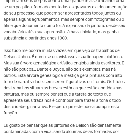
imprimiam seus corpos contra uma grande tela. O trabalho torna-
se um políptico, formado por todas as gravuras e a documentação
de seu processo, que podem ser apresentados todos juntos ou
apenas alguns agrupamentos, mas sempre com fotografias ou o
filme que documenta como foi. A expansão da pintura, desde seu
vocabulário até a sua apreensão, já havia iniciado, mas ganha
substância a partir dos anos 1960.
Isso tudo me ocorre muitas vezes em que vejo os trabalhos de
Delson Uchoa. É como se eu avistasse a sua linhagem pictórica.
Mas sua árvore genealógica artística engloba ainda escritores. E
não são poucos... Dante e Joyce, são dois exemplos, mas há
outros. Esta árvore genealógica mestiça gera pinturas com alto
teor de narratividade, sem serem figurativas ou literais. Os títulos
dos trabalhos situam as breves estórias que estão contidas nas
pinturas, mas eu sempre pensei que a tarefa do texto que
apresenta seus trabalhos é contribuir para trazer à tona o todo
deste iceberg narrativo. E espero que este possa cumprir esta
função.
Eu gosto de pensar que as pinturas de Delson são densamente
contaminadas com a vida, sendo algumas delas formadas por