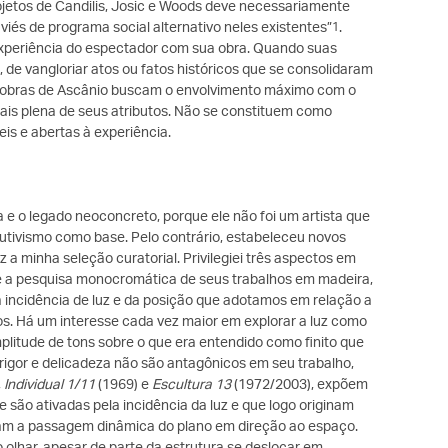
rojetos de Candilis, Josic e Woods deve necessariamente
viés de programa social alternativo neles existentes”
.
1
 experiência do espectador com sua obra. Quando suas
de vangloriar atos ou fatos históricos que se consolidaram
as obras de Ascânio buscam o envolvimento máximo com o
ais plena de seus atributos. Não se constituem como
eis e abertas à experiência.
 e o legado neoconcreto, porque ele não foi um artista que
utivismo como base. Pelo contrário, estabeleceu novos
 a minha seleção curatorial. Privilegiei três aspectos em
ue a pesquisa monocromática de seus trabalhos em madeira,
incidência de luz e da posição que adotamos em relação a
os. Há um interesse cada vez maior em explorar a luz como
mplitude de tons sobre o que era entendido como finito que
 rigor e delicadeza não são antagônicos em seu trabalho,
,
Individual 1/11
(1969) e
Escultura 13
(1972/2003), expõem
são ativadas pela incidência da luz e que logo originam
lam a passagem dinâmica do plano em direção ao espaço.
o olhar, apesar de parte da estrutura se deslocar em