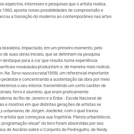
s aspectos, interesses e pesquisas que o artista realiza.
 1960, aponta novas possibilidades de compreensão e
marcou a transição do moderno ao contemporâneo nas artes
ca brasileira. Impactado, em um primeiro momento, pelo
 de suas obras iniciais, que se detinham na pesquisa
om destaque para a cor que resulta numa experiência
erfícies moduladas
produziram e, de maneira mais radical,
nn. Na
Torre neoconcreta
(1958), um referencial importante
 pedestal e concentrando a sustentação da obra por meio
bremos o seu interior, transmitindo um certo caráter de
riais, ferro e alumínio, que eram praticamente
erna do Rio de Janeiro e a Enba - Escola Nacional de
nas e mostras em que distintas gerações de artistas se
a y urbanismo
, de Jürgen Joedicke, com o qual travou
 artista que começava sua trajetória. Planos urbanísticos,
 programação visual” do livro foram absorvidas por seu
ítica de Ascânio sobre o Conjunto do Pedregulho, de Reidy