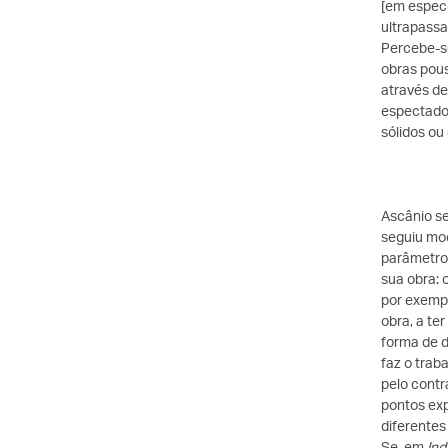
[em especi
ultrapassa
Percebe-se
obras pous
através de
espectador
sólidos ou
Ascânio se
seguiu mod
parâmetros
sua obra: 
por exemp
obra, a te
forma de d
faz o trab
pelo contr
pontos exp
diferente
Se, em
Ind