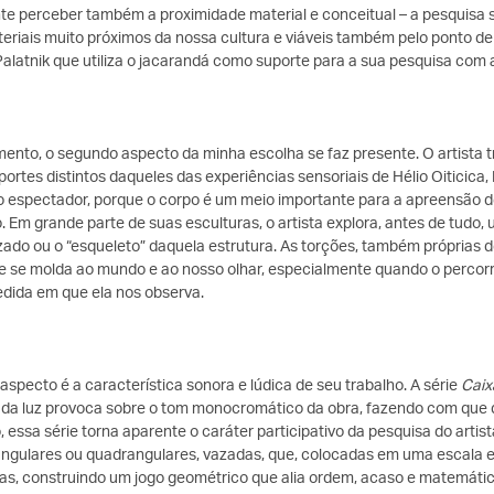
te perceber também a proximidade material e conceitual – a pesquisa so
eriais muito próximos da nossa cultura e viáveis também pelo ponto de
latnik que utiliza o jacarandá como suporte para a sua pesquisa com 
nto, o segundo aspecto da minha escolha se faz presente. O artista 
portes distintos daqueles das experiências sensoriais de Hélio Oiticic
 espectador, porque o corpo é um meio importante para a apreensão de s
 Em grande parte de suas esculturas, o artista explora, antes de tudo
azado ou o “esqueleto” daquela estrutura. As torções, também próprias 
e se molda ao mundo e ao nosso olhar, especialmente quando o percorr
ida em que ela nos observa.
 aspecto é a característica sonora e lúdica de seu trabalho. A série
Caix
 da luz provoca sobre o tom monocromático da obra, fazendo com que d
, essa série torna aparente o caráter participativo da pesquisa do arti
iangulares ou quadrangulares, vazadas, que, colocadas em uma escala
as, construindo um jogo geométrico que alia ordem, acaso e matemática