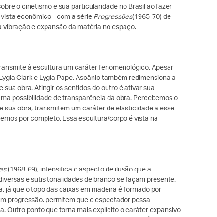
bre o cinetismo e sua particularidade no Brasil ao fazer
 vista econômico - com a série
Progressões
(1965-70) de
a vibração e expansão da matéria no espaço.
transmite à escultura um caráter fenomenológico. Apesar
a, Lygia Clark e Lygia Pape, Ascânio também redimensiona a
ua obra. Atingir os sentidos do outro é ativar sua
, uma possibilidade de transparência da obra. Percebemos o
de sua obra, transmitem um caráter de elasticidade a esse
emos por completo. Essa escultura/corpo é vista na
as
(1968-69), intensifica o aspecto de ilusão que a
iversas e sutis tonalidades de branco se façam presente.
sta, já que o topo das caixas em madeira é formado por
 em progressão, permitem que o espectador possa
. Outro ponto que torna mais explícito o caráter expansivo