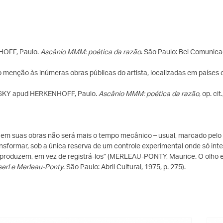
OFF, Paulo.
Ascânio MMM: poética da razão
. São Paulo: Bei Comunicaç
o menção às inúmeras obras públicas do artista, localizadas em países c
KY apud HERKENHOFF, Paulo.
Ascânio MMM: poética da razão
, op. cit
em suas obras não será mais o tempo mecânico – usual, marcado pelo r
ansformar, sob a única reserva de um controle experimental onde só in
produzem, em vez de registrá-los” (MERLEAU-PONTY, Maurice. O olho e o
erl e Merleau-Ponty
. São Paulo: Abril Cultural, 1975, p. 275).