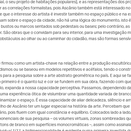
al, o seu projeto de habitações populares], e as representações dos p
r as correlações formalistas, pois Ascânio também está interessado no 
 que o interesse do artista é investir também no espaço público e na
am sobre o espaço da cidade, não há uma lógica do monumento, isto é, 
 bustos ou marcos sentados sob pedestais ou bases; pelo contrário, 
. São obras que o convidam para seu interior, para uma investigação m
 obstáculos ao olhar ou ao caminhar do cidadão, mas são formas sensív
 firmou como um artista-chave na relação entre a produção escultórica
ismos ou se baseou em modelos repetitivos e acéfalos, tendo o constr
 para a pesquisa sobre a arte abstrato geométrica no país. E aqui se faz
o primeiro é o quanto luz e cor se fundem em sua obra, fazendo com q
lo, expanda a nossa capacidade perceptiva. Passamos, dependendo da 
r uma experiência ótica de vislumbrar uma quantidade variada de branc
inamizar o espaço. É essa capacidade de aliar delicadeza, silêncio e a
alho de Ascânio ter um lugar especial na história da arte. Percebam que
ário, pois fluem com igual constância e equilíbrio. Colocados lado a lado
onenciais de sua pesquisa – os volumes virtuais, zonas sombreadas que 
s tons de branco em superfícies monocromáticas –, assim como assina
ividual 1/11
, a bidimensionalidade é evidente numa primeira investida d