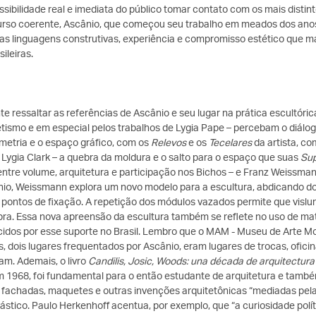
sibilidade real e imediata do público tomar contato com os mais distinto
rso coerente, Ascânio, que começou seu trabalho em meados dos anos
as linguagens construtivas, experiência e compromisso estético que 
sileiras.
te ressaltar as referências de Ascânio e seu lugar na prática escultóri
ismo e em especial pelos trabalhos de Lygia Pape – percebam o diálogo
metria e o espaço gráfico, com os
Relevos
e os
Tecelares
da artista, c
, Lygia Clark – a quebra da moldura e o salto para o espaço que suas
Sup
entre volume, arquitetura e participação nos Bichos – e Franz Weissma
io, Weissmann explora um novo modelo para a escultura, abdicando do
pontos de fixação. A repetição dos módulos vazados permite que vislum
bra. Essa nova apreensão da escultura também se reflete no uso de mate
dos por esse suporte no Brasil. Lembro que o MAM - Museu de Arte Mod
s, dois lugares frequentados por Ascânio, eram lugares de trocas, ofici
m. Ademais, o livro
Candilis, Josic, Woods: una década de arquitectur
 1968, foi fundamental para o então estudante de arquitetura e também
 fachadas, maquetes e outras invenções arquitetônicas “mediadas pela
lástico. Paulo Herkenhoff acentua, por exemplo, que “a curiosidade pol