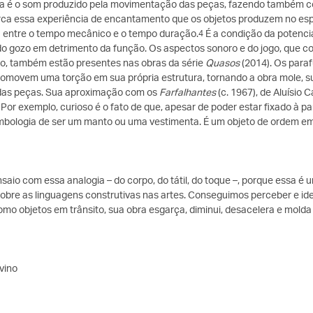
a é o som produzido pela movimentação das peças, fazendo também com
ca essa experiência de encantamento que os objetos produzem no espe
a entre o tempo mecânico e o tempo duração.
É a condição da potenci
4
o gozo em detrimento da função. Os aspectos sonoro e do jogo, que co
io, também estão presentes nas obras da série
Quasos
(2014). Os para
romovem uma torção em sua própria estrutura, tornando a obra mole, su
das peças. Sua aproximação com os
Farfalhantes
(c. 1967), de Aluísio
 Por exemplo, curioso é o fato de que, apesar de poder estar fixado à p
mbologia de ser um manto ou uma vestimenta. É um objeto de ordem emi
saio com essa analogia – do corpo, do tátil, do toque –, porque essa é
obre as linguagens construtivas nas artes. Conseguimos perceber e ide
mo objetos em trânsito, sua obra esgarça, diminui, desacelera e mold
vino