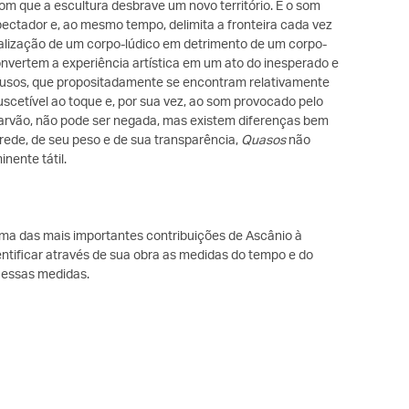
 que a escultura desbrave um novo território. É o som
ctador e, ao mesmo tempo, delimita a fronteira cada vez
alização de um corpo-lúdico em detrimento de um corpo-
nvertem a experiência artística em um ato do inesperado e
fusos, que propositadamente se encontram relativamente
scetível ao toque e, por sua vez, ao som provocado pelo
 Carvão, não pode ser negada, mas existem diferenças bem
arede, de seu peso e de sua transparência,
Quasos
não
nente tátil.
 uma das mais importantes contribuições de Ascânio à
ntificar através de sua obra as medidas do tempo e do
a essas medidas.