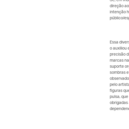
direção a
intenção h
público/e
Essa diver
o auxilio
precisão d
marcas nat
suporte or
sombras e 
observado 
pelo artis
figuras qu
pulsa, que
obrigadas
dependend