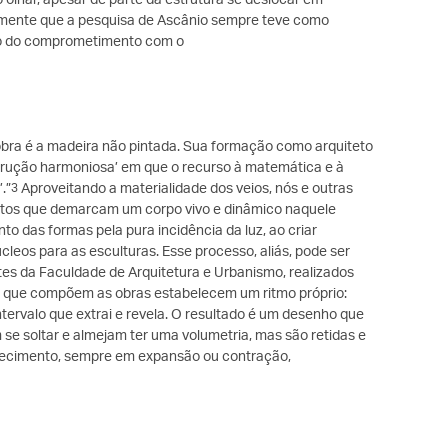
mente que a pesquisa de Ascânio sempre teve como
te o do comprometimento com o
 obra é a madeira não pintada. Sua formação como arquiteto
trução harmoniosa’ em que o recurso à matemática e à
.”
Aproveitando a materialidade dos veios, nós e outras
3
estos que demarcam um corpo vivo e dinâmico naquele
 das formas pela pura incidência da luz, ao criar
eos para as esculturas. Esse processo, aliás, pode ser
tes da Faculdade de Arquitetura e Urbanismo, realizados
inhas que compõem as obras estabelecem um ritmo próprio:
 intervalo que extrai e revela. O resultado é um desenho que
m se soltar e almejam ter uma volumetria, mas são retidas e
tecimento, sempre em expansão ou contração,