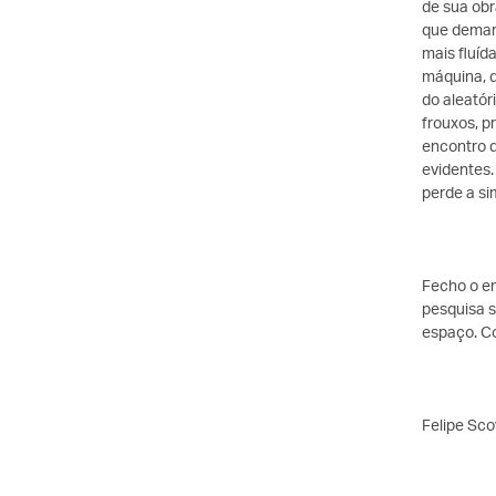
de sua obr
que demar
mais fluíd
máquina, d
do aleatór
frouxos, p
encontro 
evidentes.
perde a si
Fecho o en
pesquisa s
espaço. Co
Felipe Sco