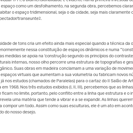
o espaço como um desfolhamento, na segunda obra, percebemos clara
abitar o espaço tridimensional, seja o da cidade, seja mais claramen
spectador/transeunte
.
2
sidade de tons cria um efeito ainda mais especial quando a técnica da
u enormemente nessa constituição de espaços dinâmicos e numa “’cons
as medidas se apoia na ‘construção segundo os princípios do contraste’
urais internas, nosso olho percorre uma estrutura de topografias e g
gânico. Suas obras em madeira conclamam a uma variação de movimento
espaços virtuais que aumentam a sua volumetria ou fabricam novos núcl
já nos estudos (chamados de Paralelas) para o cartaz do II Salão de Ar
ta em 1968. Nos três estudos exibidos (I, II, III), percebemos que as l
e ficam no limite, portanto, pelo conflito entre a linha que estrutura e o
 revela uma matéria que tende a vibrar e a se expandir. As linhas quere
 a compor um todo. Assim como suas esculturas, ele é um ato em acon
o do nosso desejo.