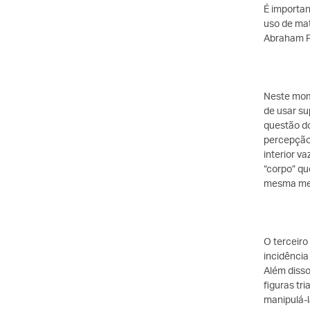
É importan
uso de mat
Abraham Pa
Neste mome
de usar su
questão do
percepção.
interior v
“corpo” qu
mesma med
O terceiro
incidência
Além disso
figuras tr
manipulá-l