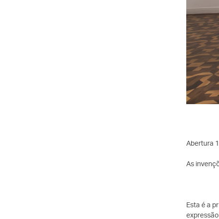
Abertura 1
As invenç
Esta é a p
expressão 