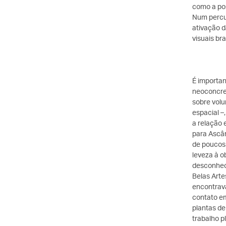
como a pos
Num percu
ativação d
visuais bra
É importan
neoconcret
sobre volu
espacial –
a relação 
para Ascân
de poucos 
leveza à o
desconheci
Belas Arte
encontrava
contato em
plantas de
trabalho p