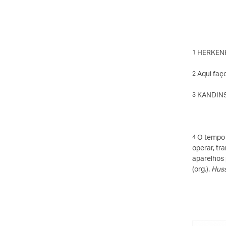
HERKENH
1
Aqui faç
2
KANDINS
3
O tempo 
4
operar, tr
aparelhos 
(org.).
Huss