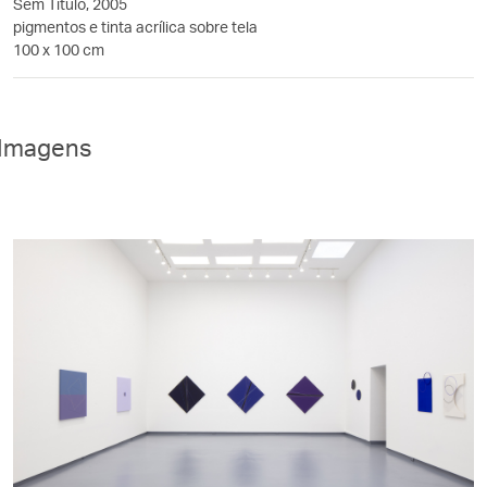
Sem Título, 2005
pigmentos e tinta acrílica sobre tela
100 x 100 cm
Imagens