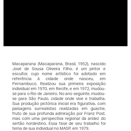
Macaparana (Macaparana, Brasil, 1952), nascido
José de Sousa Oliveira Filho, é um pintor e
escultor, cujo nome artístico foi adotado em
referência à cidade onde nasceu, em
Pernambuco. Realizou sua primeira exposição
individual em 1970, em Recife, e em 1972, mudou-
se para o Rio de Janeiro. No ano seguinte, mudou-
se para São Paulo, cidade onde vive e trabalha.
Sua produção pictórica inicial era figurativa, com
paisagens surrealistas realizadas em guache,
fruto de sua profunda admiração por Franz Post,
mas com uma perspectiva regional da aridez do
sertão nordestino. Essa fase de seu trabalho foi
tema de sua individual no MASP, em 1979.